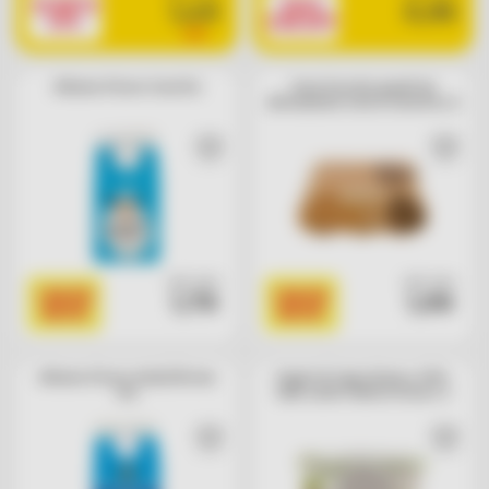
SCONTO
SOLO
1,49
0,95
25%
CON APP
1,99
Albume d'uovo Consilia
Uova fresche grandi da
allevamento a terra Consilia x 6
cad. euro
cad. euro
I BASSI
I BASSI
1,79
1,99
BASSI
BASSI
Albume d'uovo AeQuilibrium
Yogurt di Capra bianco 100%
Aia
latte sardo Fattorie Girau x 2