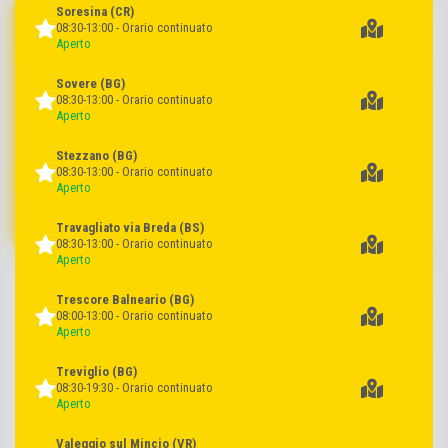
Soresina
(CR)
Prosciutto cotto di alta qualità
Pasta fresca di semola italiana
Fresca Salumeria Beretta x 2
trofie Consilia
08:30-13:00 - Orario continuato
Aperto
Sovere
(BG)
08:30-13:00 - Orario continuato
Aperto
Stezzano
(BG)
08:30-13:00 - Orario continuato
Aperto
cad. euro
cad. euro
SCONTO
3,99
I BASSI
0,75
41%
BASSI
6,79
Travagliato via Breda
(BS)
08:30-13:00 - Orario continuato
Aperto
Seitan al farro BIO Compagnia
Gnocchetti Tirolesi agli spinaci
Italiana
Avesani
Trescore Balneario
(BG)
08:00-13:00 - Orario continuato
Aperto
Treviglio
(BG)
08:30-19:30 - Orario continuato
Aperto
Valeggio sul Mincio
(VR)