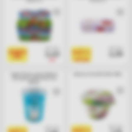
cad. euro
cad. euro
1
SCONTO
2,45
2,39
PRODOTTO
25%
=
3,29
1 BOLLINO
Yogurt bianco senza lattosio
Mousse al mirtillo Kefir Milk
zero grassi Bella Vita Free
Meran
cad. euro
cad. euro
1
1
PRODOTTO