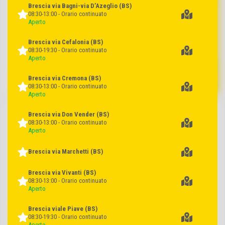
Brescia via Bagni-via D’Azeglio
(BS)
08:30-13:00 - Orario continuato
Aperto
Brescia via Cefalonia
(BS)
08:30-19:30 - Orario continuato
Aperto
al kg euro
al kg euro
I BASSI
29,90
SCONTO
21,90
Brescia via Cremona
(BS)
BASSI
18%
08:30-13:00 - Orario continuato
26,90
Aperto
Salame Golfetta Emilia
Salamini italiani alla cacciatora
Brescia via Don Vender
(BS)
DOP Pascoli del Fattore
08:30-13:00 - Orario continuato
Aperto
Brescia via Marchetti
(BS)
Brescia via Vivanti
(BS)
08:30-13:00 - Orario continuato
Aperto
al kg euro
al kg euro
SCONTO
SCONTO
19,89
19,89
Brescia viale Piave
(BS)
26%
20%
08:30-19:30 - Orario continuato
26,90
24,90