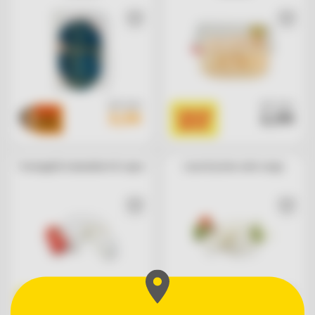
cad. euro
cad. euro
I BASSI
3,39
2,99
BASSI
Formagella Camembert di capra
Luna di primo sale Longo
al kg euro
cad. euro
SCONTO
SCONTO
18,89
1,75
27%
20%