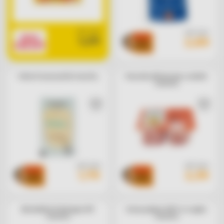
cad. euro
cad. euro
SOLO
1,29
2,89
CON APP
Fette di mozzarella Consilia
Pancetta affumicata a cubetti
Consilia
cad. euro
cad. euro
1,79
2,39
Mortadella di Bologna IGP
Grana padano DOP in scaglie
Consilia
Consilia