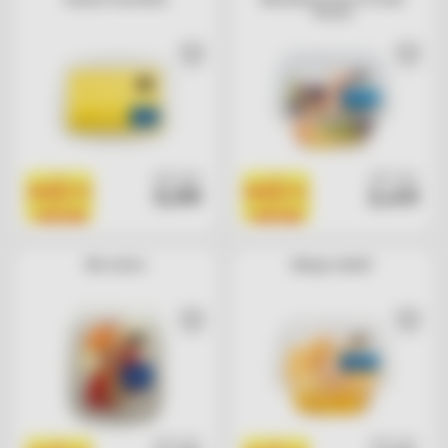
Orsero
cad. euro
cad. euro
1
1
5,99
2,49
PRODOTTO
PRODOTTO
=
=
1 BOLLINO
1 BOLLINO
Mix estivo
Mango cubetti
cad. euro
cad. euro
1
1