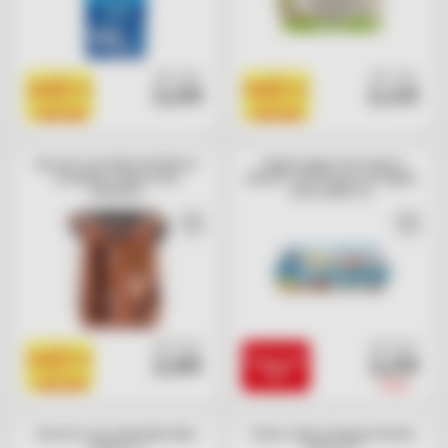
cad. euro
cad. euro
1
1
2,09
2,49
PRODOTTO
PRODOTTO
=
=
1 BOLLINO
1 BOLLINO
Dessert con latte di bufala al
Yogurt magro Zero grassi
caramello Latteria San
ananas-frutti di bosco-fragola-
Salvatore
pesca Mila x 8
cad. euro
cad. euro
1
2,69
2,09
PRODOTTO
PAGO CON
=
NIMIS
+50 pt
1 BOLLINO
Dessert cioccolato Muu Muu
Panna cotta al lampone Bontà
Cameo x 4
Divina x 2