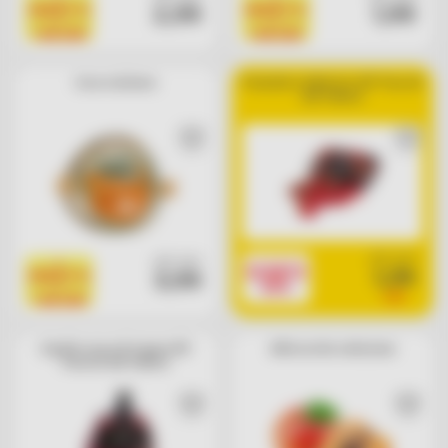
2,99
1,99
PRODOTTO
PRODOTTO
=
=
1 BOLLINO
1 BOLLINO
Cocco da bere
Pomodoro datterino IGP Pascoli
del Fattore
cad. euro
cad. euro
1
SCONTO
1,39
3,99
PRODOTTO
30%
=
1,99
1 BOLLINO
Cipolla rossa di tropea IGP
Albicocche selezione
Pascoli del Fattore