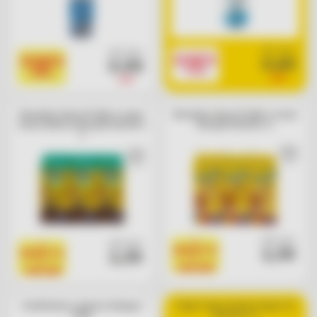
cad. euro
cad. euro
SCONTO
0,65
SCONTO
0,99
17%
44%
0,79
1,79
Bevanda a base di latte e cacao
Bevanda a base di latte e cacao
senza lattosio Nesquik Nestlé x
Nesquik Nestlé x 3
3
cad. euro
cad. euro
1
1
2,39
PRODOTTO
2,39
PRODOTTO
=
=
1 BOLLINO
1 BOLLINO
Condimento cremoso Omega 3
Yogurt intero limone Sapori di
Vallè
Vipiteno x 2