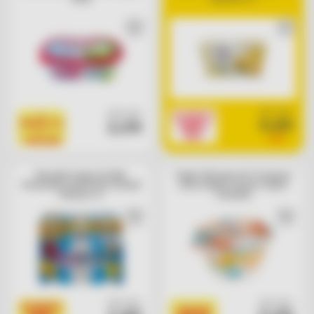
cad. euro
cad. euro
SCONTO
1
0,65
2,09
PRODOTTO
NIMIS
=
45%
1,19
1 BOLLINO
Bevanda a base di latte
Yogurt alla greca 0% di grassi
fermentato multifrutti Actimel
senza lattosio bianco Zymil
Danone x 6
Parmalat
cad. euro
cad. euro
SCONTO
I BASSI