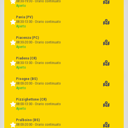
08:30-19:30 - Orario continuato
Aperto
Speck nazionale riserva 8 mesi
Pancetta a cubetti affumicata
Pascoli del Fattore
Negroni x 2
Pavia
(PV)
08:30-13:00 - Orario continuato
Aperto
Piacenza
(PC)
08:30-20:00 - Orario continuato
Aperto
cad. euro
cad. euro
Piadena
(CR)
SCONTO
2,99
1,79
PAGO CON
08:30-13:00 - Orario continuato
25%
NIMIS
Aperto
3,99
+20 pt
Pisogne
(BS)
Prosciutto crudo stagionato I
Prosciutto cotto nazionale
08:00-20:00 - Orario continuato
firmati Rovagnati x 2
Pascoli del Fattore
Aperto
Pizzighettone
(CR)
08:00-13:00 - Orario continuato
Aperto
Pralboino
(BS)
08:00-20:00 - Orario continuato