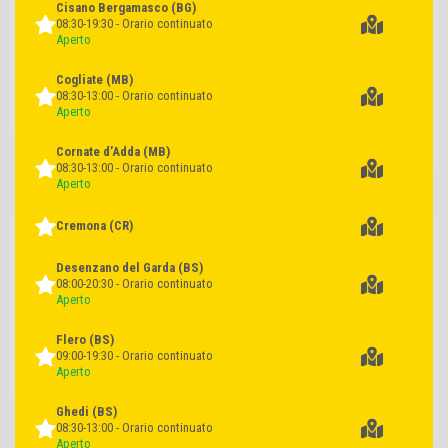
Cisano Bergamasco
(BG)
08:30-19:30 - Orario continuato
Aperto
Cogliate
(MB)
08:30-13:00 - Orario continuato
Aperto
cad. euro
cad. euro
SCONTO
SCONTO
2,99
1,29
Cornate d’Adda
(MB)
34%
26%
08:30-13:00 - Orario continuato
4,59
1,75
Aperto
Mozzarella di Bufala Campana
Ricottine fresche Vallelata x 2
Cremona
(CR)
Dop Vallelata
Desenzano del Garda
(BS)
08:00-20:30 - Orario continuato
Aperto
Flero
(BS)
09:00-19:30 - Orario continuato
Aperto
cad. euro
cad. euro
1
SCONTO
2,49
1,69
Ghedi
(BS)
PRODOTTO
28%
=
08:30-13:00 - Orario continuato
3,49
1 BOLLINO
Aperto