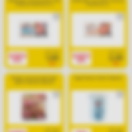
Hamburger con prosciutto cotto
Hamburger con vitello Teneroni
Teneroni GranTerre x 2
GranTerre x 2
cad. euro
cad. euro
SCONTO
SCONTO
1,99
2,39
33%
20%
2,99
2,99
Burger con prosciutto maxi
Yogurt bianco intero Vipiteno
gusto Teneroni Special
cad. euro
cad. euro