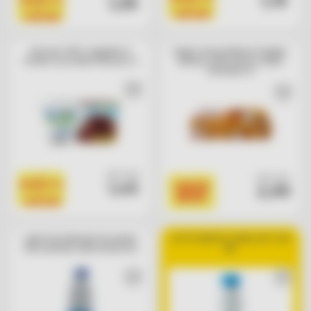
1,19
1,39
PRODOTTO
=
=
1 BOLLINO
1 BOLLINO
Dessert 100% vegetale la
Yogurt senza lattosio fragola-
Crème cioccolato Valsoia x 2
banana-caffè-bianco Zymil
Parmalat x 8
cad. euro
cad. euro
1
1,45
I BASSI
PRODOTTO
2,99
=
BASSI
1 BOLLINO
Latte Parzialmente Scremato
LATTE BONTA' LINEA UHT 250
Uht Centrale Latte di Brescia
ML