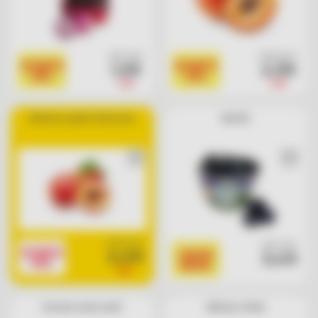
cad. euro
al kg euro
SCONTO
SCONTO
1,59
2,99
20%
25%
1,99
3,99
Nettarine gialle Selezione
Mirtilli
al kg euro
cad. euro
SCONTO
2,49
I BASSI
3,49
30%
BASSI
3,56
Uva mix senza semi
Melone a fette