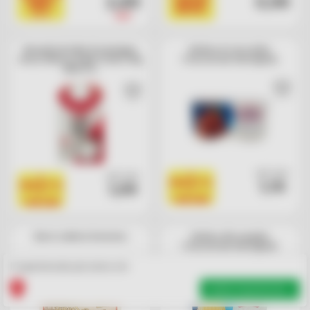
2,89
0,99
NIMIS
BASSI
21%
3,69
Bevanda da latte di montagna
Budino al cioccolato
senza lattosio High Protein 40g
FrescoCrem Sterilgarda
Milk Pro
cad. euro
cad. euro
1
1
1,10
PRODOTTO
1,59
PRODOTTO
=
=
1 BOLLINO
1 BOLLINO
Burro Latteria Soresina
Budino alla vaniglia
FrescoCrem Sterilgarda
Il supermercato più vicino a te
Cambia Supermercato