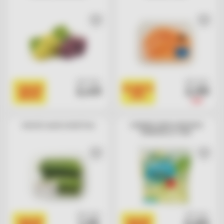
cad. euro
cad. euro
I BASSI
SCONTO
2,49
2,99
BASSI
25%
3,99
Cetrioli snack nichel free
ICEBERG SENZA RESIDUO
BONDUELLE 100G
cad. euro
cad. euro
I BASSI
I BASSI