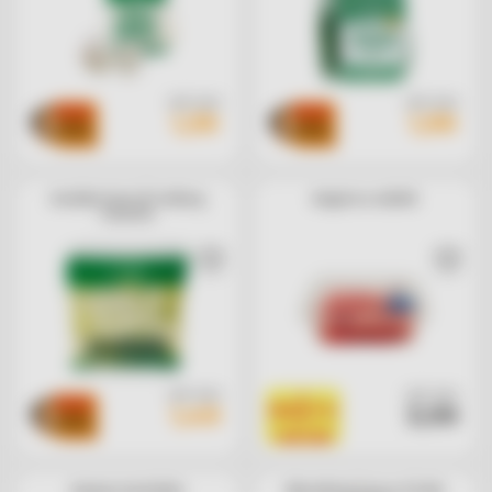
cad. euro
cad. euro
1,39
1,99
Insalata Cuori di Iceberg
Anguria a cubetti
Consilia
cad. euro
cad. euro
1
1,49
3,99
PRODOTTO
=
1 BOLLINO
Ananas tronchetto
Macedonia fresca 4 frutti