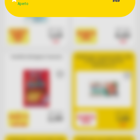
Aperto
cad. euro
cad. euro
SCONTO
SCONTO
1,49
6,60
NIMIS
30%
25%
1,99
9,49
Tortellini Bolognesi Soverini
Hamburger con prosciutto cotto
e mozzarella Teneroni
GranTerre x 2
cad. euro
cad. euro
1
SCONTO
2,99
1,99
PRODOTTO
33%
=
2,99
1 BOLLINO