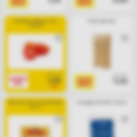
1,39
0,89
BASSI
BASSI
Pomodoro oblungo rosso
Pinoli sgusciati
Portento
cad. euro
cad. euro
SCONTO
1,99
I BASSI
7,99
30%
BASSI
2,85
Würstel classico di pollo Wudy
Formaggio Feta DOP Consilia
Aia x 3