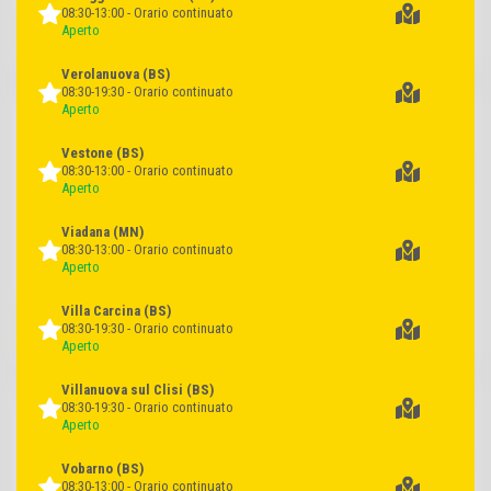
cad. euro
cad. euro
08:30-13:00 - Orario continuato
1
SCONTO
3,99
1,69
PRODOTTO
Aperto
37%
=
2,69
1 BOLLINO
Verolanuova
(BS)
08:30-19:30 - Orario continuato
Chicche di patate Patarò
Polenta pronta Palvizia Palve
Aperto
Gnocchi x 2
Vestone
(BS)
08:30-13:00 - Orario continuato
Aperto
Viadana
(MN)
08:30-13:00 - Orario continuato
Aperto
cad. euro
cad. euro
1
1
Villa Carcina
(BS)
2,79
1,35
PRODOTTO
PRODOTTO
08:30-19:30 - Orario continuato
=
=
1 BOLLINO
1 BOLLINO
Aperto
Villanuova sul Clisi
(BS)
Pasta fresca ripiena prosciutto
Lasagne al ragù Viva la Mamma
08:30-19:30 - Orario continuato
crudo Sfogliavelo Rana
Beretta
Aperto
Vobarno
(BS)
08:30-13:00 - Orario continuato