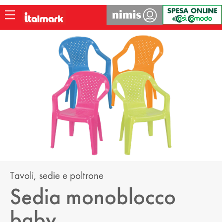
LOGIN
ACCEDI ALL'AREA RISERVATA
USERNAME:
PASSWORD:
Tavoli, sedie e poltrone
Sedia monoblocco
ACCEDI
baby