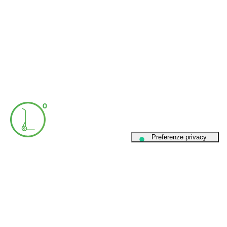
0
Dati societari
Privacy Policy
Cookie Policy
Informativa Privacy
Codice etico
Whistleblowing
Richiamo Prodotti