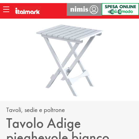
LOGIN
ACCEDI ALL'AREA RISERVATA
USERNAME:
PASSWORD:
Tavoli, sedie e poltrone
Tavolo Adige
ACCEDI
pieghevole bianco