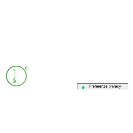
0
Dati societari
Privacy Policy
Cookie Policy
Informativa Privacy
Codice etico
Whistleblowing
Richiamo Prodotti