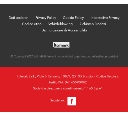
Dati societari
Privacy Policy
Cookie Policy
Informativa Privacy
Codice etico
Whistleblowing
Richiamo Prodotti
Dichiarazione di Accessibilità
© Copyright 2025 tutti i diritti riservati I marchi citati appartengono ai legittimi proprietari
Italmark S.r.L., Viale S. Eufemia, 108/F, 25135 Brescia – Codice Fiscale e
Partita IVA: 04145590982
Società a direzione e coordinamento “IF 65 S.p.A”
Seguici su: