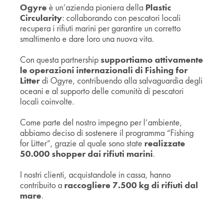
Ogyre
è un’azienda pioniera della
Plastic
CREA UN ACCOUNT SE NON SEI ANCORA REGISTRATO
Circularity
: collaborando con pescatori locali
recupera i rifiuti marini per garantire un corretto
smaltimento e dare loro una nuova vita.
REGISTRATI
Con questa partnership
supportiamo attivamente
le operazioni internazionali di Fishing for
Litter
di Ogyre, contribuendo alla salvaguardia degli
oceani e al supporto delle comunità di pescatori
locali coinvolte.
Come parte del nostro impegno per l’ambiente,
abbiamo deciso di sostenere il programma “Fishing
for Litter”, grazie al quale sono state
realizzate
50.000 shopper dai rifiuti marini
.
I nostri clienti, acquistandole in cassa, hanno
contribuito a
raccogliere 7.500 kg di rifiuti dal
mare
.