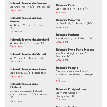
via S. Pancrazio, 14 - Palazzolo s/O (BS)
Italmark Brescia via Cremona
Italmark Pavia
Via Cremona, 143/b - Brescia (BS)
via Vigentina, 19 - Pavia (PV)
Chiuso ora
Via Cavour, 67/69 - Paratico (BS)
Chiuso ora
Italmark Brescia via Don
via Vigentina, 19 - Pavia (PV)
Italmark Piacenza
Vender
via Manfredi, 5 - Piacenza (PC)
Via Don G. Vender,18 - Brescia
via Manfredi, 5 - Piacenza (PC)
Chiuso ora
(BS)
Chiuso ora
Via Mascagni, 1 - Piadena (CR)
Italmark Piadena
Via Mascagni, 1 - Piadena (CR)
Italmark Brescia via Marchetti
Chiuso ora
Via XXIV Maggio - Pieve Porto Morone (PV)
Via Marchetti, 6 - Brescia (BS)
Chiuso ora
Italmark Pieve Porto Morone
Via della Repubblica, 1 - Pisogne (BS)
Via XXIV Maggio - Pieve Porto
Italmark Brescia via Vivanti
Morone (PV)
Via Vivanti, 31 - Brescia (BS)
via Monte Grappa, 91 - Pizzighettone (CR)
Chiuso ora
Chiuso ora
Via Dante, 90 - Pralboino (BS)
Italmark Pisogne
Italmark Brescia viale Piave
Centro commerciale Italmark
Viale Piave, 50/c - Brescia (BS)
Via G. Matteotti, 67 - Quinzano d/O (BS)
Via della Repubblica, 1 - Pisogne
Chiuso ora
(BS)
Chiuso ora
Via Francesca Nord, 2 - Roccafranca (BS)
Italmark Brescia viale
S.Eufemia
Italmark Pizzighettone
Via, Luigi Einaudi 5
Centro commerciale Italmark
via Monte Grappa, 91 -
V.le S. Eufemia, 108/e - Brescia
Pizzighettone (CR)
(BS)
Via Marconi, 56 - Roè Volciano (BS)
Chiuso ora
Chiuso ora
P.le Martiri della Libertà - Salò (BS)