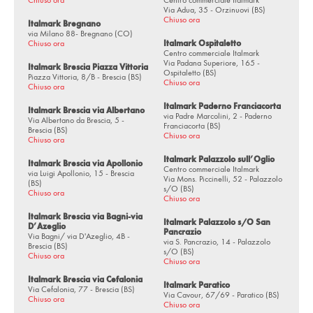
Chiuso ora
Centro commerciale Italmark
Via Adua, 35 - Orzinuovi (BS)
Chiuso ora
Via Roma, 82/a - Iseo (BS)
Italmark Bregnano
via Milano 88- Bregnano (CO)
Chiuso ora
Italmark Ospitaletto
Via Brescia, SP24 - Isorella (BS)
Centro commerciale Italmark
Via Padana Superiore, 165 -
Italmark Brescia Piazza Vittoria
Via Brescia, 1/a - Leno (BS)
Ospitaletto (BS)
Piazza Vittoria, 8/B - Brescia (BS)
Chiuso ora
Chiuso ora
via Massimo d'Azeglio, 62 - Lumezzane (BS)
Italmark Paderno Franciacorta
Italmark Brescia via Albertano
Via Totti, 1 - Manerbio (BS)
via Padre Marcolini, 2 - Paderno
Via Albertano da Brescia, 5 -
Franciacorta (BS)
Brescia (BS)
Chiuso ora
Via S. Giovanni, 32/34 - Moniga del Garda (BS)
Chiuso ora
Italmark Palazzolo sull’Oglio
via Circonvallazione, snc - Montirone (BS)
Italmark Brescia via Apollonio
Centro commerciale Italmark
via Luigi Apollonio, 15 - Brescia
Via Mons. Piccinelli, 52 - Palazzolo
(BS)
via Enrico Mattei, 34 - Mozzanica (BG)
s/O (BS)
Chiuso ora
Chiuso ora
via Don Filippo Bassi, 5/a - Nave (BS)
Italmark Brescia via Bagni-via
Italmark Palazzolo s/O San
D’Azeglio
Via Adua, 35 - Orzinuovi (BS)
Pancrazio
Via Bagni/ via D'Azeglio, 4B -
via S. Pancrazio, 14 - Palazzolo
Brescia (BS)
s/O (BS)
Via Padana Superiore, 165 - Ospitaletto (BS)
Chiuso ora
Chiuso ora
via Padre Marcolini, 2 - Paderno Franciacorta (BS)
Italmark Brescia via Cefalonia
Italmark Paratico
Via Cefalonia, 77 - Brescia (BS)
Via Cavour, 67/69 - Paratico (BS)
Via Mons. Piccinelli, 52 - Palazzolo s/O (BS)
Chiuso ora
Chiuso ora