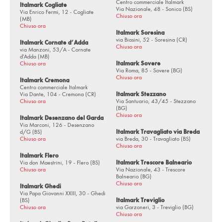
Centro commerciale Italmark
Italmark Cogliate
Via Nazionale, 48 - Sonico (BS)
Via Enrico Fermi, 12 - Cogliate
Chiuso ora
(MB)
Chiuso ora
Italmark Soresina
via Biasini, 52 - Soresina (CR)
Italmark Cornate d’Adda
Chiuso ora
via Manzoni, 53/A - Cornate
d'Adda (MB)
Chiuso ora
Italmark Sovere
Via Roma, 85 - Sovere (BG)
Chiuso ora
Italmark Cremona
Centro commerciale Italmark
Via Dante, 104 - Cremona (CR)
Italmark Stezzano
Chiuso ora
Via Santuario, 43/45 - Stezzano
(BG)
Chiuso ora
Italmark Desenzano del Garda
Via Marconi, 126 - Desenzano
d/G (BS)
Italmark Travagliato via Breda
Chiuso ora
via Breda, 30 - Travagliato (BS)
Chiuso ora
Italmark Flero
Via don Maestrini, 19 - Flero (BS)
Italmark Trescore Balneario
Chiuso ora
Via Nazionale, 43 - Trescore
Balneario (BG)
Chiuso ora
Italmark Ghedi
Via Papa Giovanni XXIII, 30 - Ghedi
(BS)
Italmark Treviglio
Chiuso ora
via Garzoneri, 3 - Treviglio (BG)
Chiuso ora