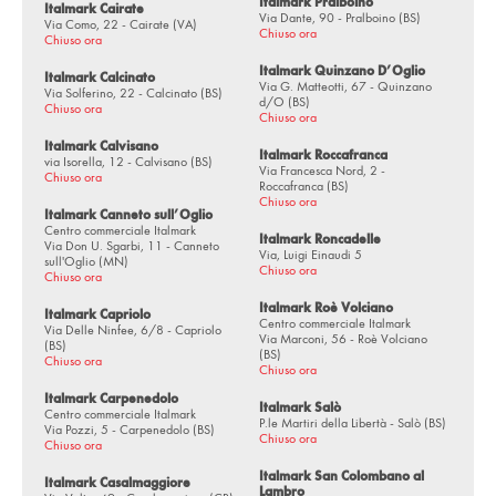
Italmark Pralboino
Italmark Cairate
Via Dante, 90 - Pralboino (BS)
Via Como, 22 - Cairate (VA)
Via A. de Gasperi, 10 - San Colombano al Lambro (MI)
Chiuso ora
Chiuso ora
via Piemonte, 18/20 - San Martino Siccomario (PV)
Italmark Quinzano D’Oglio
Italmark Calcinato
Via G. Matteotti, 67 - Quinzano
Via Solferino, 22 - Calcinato (BS)
Via Petrarca, 171 - Sarezzo (BS)
d/O (BS)
Chiuso ora
Chiuso ora
Via Predore, 27 - Sarnico (BG)
Italmark Calvisano
Italmark Roccafranca
via Isorella, 12 - Calvisano (BS)
Via Francesca Nord, 2 -
Via Brescia, 81 Loc.Colombarola - Sirmione (BS)
Chiuso ora
Roccafranca (BS)
Chiuso ora
Viale dello Sport - Soncino (CR)
Italmark Canneto sull’Oglio
Centro commerciale Italmark
Italmark Roncadelle
Via Don U. Sgarbi, 11 - Canneto
Via Nazionale, 48 - Sonico (BS)
Via, Luigi Einaudi 5
sull'Oglio (MN)
Chiuso ora
Chiuso ora
via Biasini, 52 - Soresina (CR)
Italmark Roè Volciano
Italmark Capriolo
Via Roma, 85 - Sovere (BG)
Centro commerciale Italmark
Via Delle Ninfee, 6/8 - Capriolo
Via Marconi, 56 - Roè Volciano
(BS)
(BS)
Via Santuario, 43/45 - Stezzano (BG)
Chiuso ora
Chiuso ora
via Breda, 30 - Travagliato (BS)
Italmark Carpenedolo
Italmark Salò
Centro commerciale Italmark
P.le Martiri della Libertà - Salò (BS)
Via Pozzi, 5 - Carpenedolo (BS)
Via Nazionale, 43 - Trescore Balneario (BG)
Chiuso ora
Chiuso ora
via Garzoneri, 3 - Treviglio (BG)
Italmark San Colombano al
Italmark Casalmaggiore
Lambro