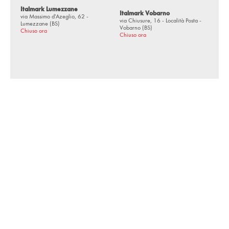
Italmark Lumezzane
Italmark Vobarno
via Massimo d'Azeglio, 62 -
via Chiusure, 16 - Località Posta -
Lumezzane (BS)
Vobarno (BS)
Chiuso ora
Chiuso ora