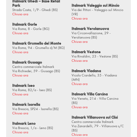
Italmark Ghedi – Base Retail
Park
Italmark Valeggio sul Mincio
Strada Costa, 1/P - Ghedi (BS)
Via dei Pittori - Valeggio sul Mincio
Chiuso ora
(VR)
Chiuso ora
Italmark Gorle
Via Roma, 8 - Gorle (BG)
Italmark Verolanuova
Chiuso ora
Via Circonvallazione, 29 -
Verolanuova (BS)
Chiuso ora
Italmark Grumello del Monte
Via Roma, 94 - Grumello d/M (BG)
Chiuso ora
Italmark Vestone
Via Rinaldini, 23 - Vestone (BS)
Chiuso ora
Italmark Gussago
Centro commerciale Italmark
Via Richiedei, 59 - Gussago (BS)
Italmark Viadana
Chiuso ora
Vicolo Ciardello, 35 - Viadana
(MN)
Chiuso ora
Italmark Iseo
Via Roma, 82/a - Iseo (BS)
Chiuso ora
Italmark Villa Carcina
Via Veneto, 214 - Villa Carcina
(BS)
Italmark Isorella
Chiuso ora
Via Brescia, SP24 - Isorella (BS)
Chiuso ora
Italmark Villanuova sul Clisi
Centro commerciale Italmark
Italmark Leno
Via Zanardelli, 79 - Villanuova s/C
Via Brescia, 1/a - Leno (BS)
(BS)
Chiuso ora
Chiuso ora