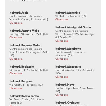
Via Bressanoro, 73 - Castelleone (CR)
via Oriana Fallaci, 48/50 - Castel Mella (BS)
Italmark Asola
Italmark Manerbio
Centro commerciale Italmark
Via Totti, 1 - Manerbio (BS)
V.le della Vittoria, 7 - Asola (MN)
Chiuso ora
Via Brescia, 31 - Chiari (BS)
Chiuso ora
via Milano, 7 - Cisano Bergamasco (BG)
Italmark Moniga del Garda
Italmark Azzano Mella
Centro commerciale Italmark
via Niga, 60 - Azzano Mella (BS)
Via S. Giovanni, 32/34 - Moniga
Via Enrico Fermi, 12 - Cogliate (MB)
Chiuso ora
del Garda (BS)
Chiuso ora
via Manzoni, 53/A - Cornate d'Adda (MB)
Italmark Bagnolo Mella
Centro commerciale Italmark
Italmark Montirone
Via Dante, 104 - Cremona (CR)
V.le Stazione, 24 - Bagnolo Mella
via Circonvallazione, snc -
(BS)
Montirone (BS)
Chiuso ora
Via Marconi, 126 - Desenzano d/G (BS)
Chiuso ora
Via don Maestrini, 19 - Flero (BS)
Italmark Bedizzole
Italmark Mozzanica
Via Benaco, 115 - Bedizzole (BS)
via Enrico Mattei, 34 - Mozzanica
Chiuso ora
(BG)
Via Papa Giovanni XXIII, 30 - Ghedi (BS)
Chiuso ora
Italmark Bergamo
Strada Costa, 1/P - Ghedi (BS)
via Furietti, 6 - Bergamo (BG)
Italmark Nave
Chiuso ora
via Don Filippo Bassi, 5/a - Nave
Via Roma, 8 - Gorle (BG)
(BS)
Chiuso ora
Italmark Boario Terme
Via Roma, 94 - Grumello d/M (BG)
Via Fausto Cadeo, 56 - Boario
Terme (BS)
Italmark Orzinuovi
Via Richiedei, 59 - Gussago (BS)