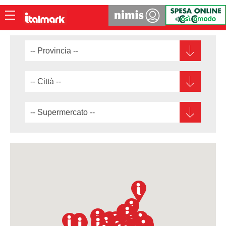
V.le della Vittoria, 7 - Asola (MN)
LOGIN
via Niga, 60 - Azzano Mella (BS)
V.le Stazione, 24 - Bagnolo Mella (BS)
ACCEDI ALL'AREA RISERVATA
Via Benaco, 115 - Bedizzole (BS)
via Furietti, 6 - Bergamo (BG)
USERNAME:
Via Fausto Cadeo, 56 - Boario Terme (BS)
via Milano 88- Bregnano (CO)
PASSWORD:
Piazza Vittoria, 8/B - Brescia (BS)
Via Albertano da Brescia, 5 - Brescia (BS)
via Luigi Apollonio, 15 - Brescia (BS)
Via Bagni/ via D'Azeglio, 4B - Brescia (BS)
ACCEDI
Via Cefalonia, 77 - Brescia (BS)