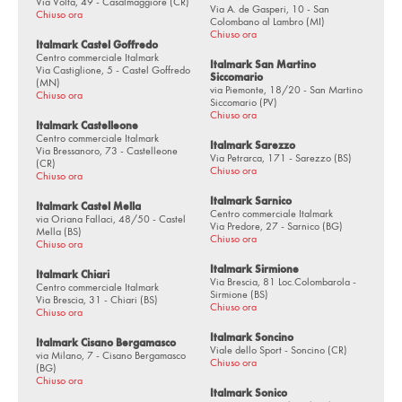
Via Volta, 49 - Casalmaggiore (CR)
Via dei Pittori - Valeggio sul Mincio (VR)
Via A. de Gasperi, 10 - San
Chiuso ora
Colombano al Lambro (MI)
Chiuso ora
Via Circonvallazione, 29 - Verolanuova (BS)
Italmark Castel Goffredo
Centro commerciale Italmark
Italmark San Martino
Via Rinaldini, 23 - Vestone (BS)
Via Castiglione, 5 - Castel Goffredo
Siccomario
(MN)
via Piemonte, 18/20 - San Martino
Chiuso ora
Vicolo Ciardello, 35 - Viadana (MN)
Siccomario (PV)
Chiuso ora
Via Veneto, 214 - Villa Carcina (BS)
Italmark Castelleone
Centro commerciale Italmark
Italmark Sarezzo
Via Bressanoro, 73 - Castelleone
Via Zanardelli, 79 - Villanuova s/C (BS)
Via Petrarca, 171 - Sarezzo (BS)
(CR)
Chiuso ora
Chiuso ora
via Chiusure, 16 - Località Posta - Vobarno (BS)
Italmark Sarnico
Italmark Castel Mella
Centro commerciale Italmark
via Oriana Fallaci, 48/50 - Castel
Via Predore, 27 - Sarnico (BG)
Mella (BS)
Chiuso ora
Chiuso ora
Italmark Sirmione
Italmark Chiari
Via Brescia, 81 Loc.Colombarola -
Centro commerciale Italmark
Sirmione (BS)
Via Brescia, 31 - Chiari (BS)
Chiuso ora
Chiuso ora
Italmark Soncino
Italmark Cisano Bergamasco
Viale dello Sport - Soncino (CR)
via Milano, 7 - Cisano Bergamasco
Chiuso ora
(BG)
Chiuso ora
Italmark Sonico