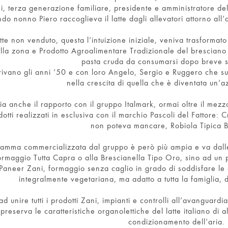
i, terza generazione familiare, presidente e amministratore del
do nonno Piero raccoglieva il latte dagli allevatori attorno all’
latte non venduto, questa l’intuizione iniziale, veniva trasforma
lla zona e Prodotto Agroalimentare Tradizionale del bresciano
pasta cruda da consumarsi dopo breve s
rivano gli anni ’50 e con loro Angelo, Sergio e Ruggero che s
nella crescita di quella che è diventata un’
zia anche il rapporto con il gruppo Italmark, ormai oltre il mezz
dotti realizzati in esclusiva con il marchio Pascoli del Fattore:
non poteva mancare, Robiola Tipica B
amma commercializzata dal gruppo è però più ampia e va dalle
ormaggio Tutta Capra o alla Brescianella Tipo Oro, sino ad un p
Paneer Zani, formaggio senza caglio in grado di soddisfare le 
integralmente vegetariana, ma adatto a tutta la famiglia, d
ad unire tutti i prodotti Zani, impianti e controlli all’avanguar
preserva le caratteristiche organolettiche del latte italiano di al
condizionamento dell’aria.