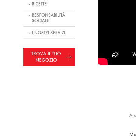
RICETTE
RESPONSABILITÀ
SOCIALE
EXTINCTION
I NOSTRI SERVIZI
PER LE PERSONE
PER L’AMBIENTE
ZERO SPRECO
TROVA IL TUO
NEGOZIO
A u
Ma 