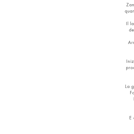
Zan
quan
Il 
de
Ar
Ini
pro
La g
F
E 