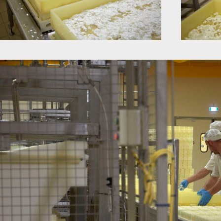
LOGIN
ACCEDI ALL'AREA RISERVATA
USERNAME:
PASSWORD: