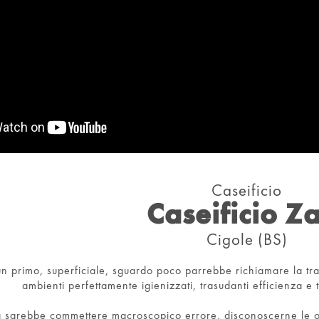
Caseificio
Caseificio Z
Cigole (BS)
n primo, superficiale, sguardo poco parrebbe richiamare la tradi
ambienti perfettamente igienizzati, trasudanti efficienza e 
sarebbe commettere macroscopico errore, disconoscerne le ori