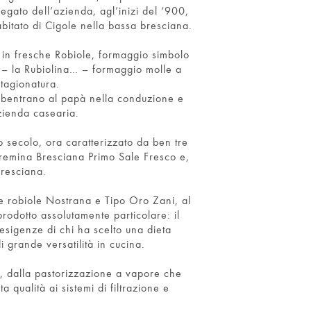
egato dell’azienda, agl’inizi del ‘900,
abitato di Cigole nella bassa bresciana.
to in fresche Robiole, formaggio simbolo
 – la Rubiolina… – formaggio molle a
tagionatura.
ubentrano al papà nella conduzione e
azienda casearia.
o secolo, ora caratterizzato da ben tre
 Cremina Bresciana Primo Sale Fresco e,
resciana.
 robiole Nostrana e Tipo Oro Zani, al
rodotto assolutamente particolare: il
esigenze di chi ha scelto una dieta
i grande versatilità in cucina.
dia, dalla pastorizzazione a vapore che
ta qualità ai sistemi di filtrazione e